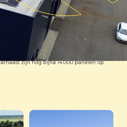
 geplaatst bij de grootste paprikakweker
aarnaast zijn nog bijna 14.000 panelen op