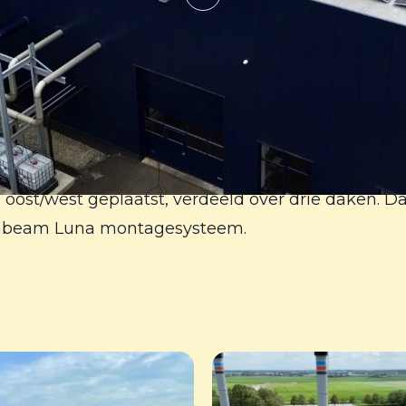
lateur ons nieuwe Sunbeam Supra montagesystemen
 oost/west geplaatst, verdeeld over drie daken. D
Sunbeam Luna montagesysteem.