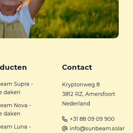
ducten
Contact
eam Supra -
Kryptonweg 8
te daken
3812 RZ, Amersfoort
Nederland
eam Nova -
te daken
+31 88 09 09 900
eam Luna -
info@sunbeam.solar