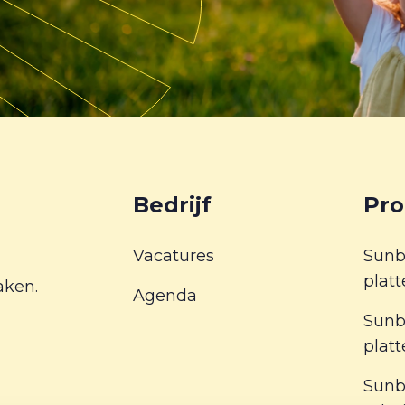
Bedrijf
Pro
Vacatures
Sunb
plat
aken.
Agenda
Sunb
plat
Sunb