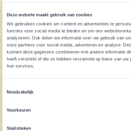
indirect, die voortvloeit uit het gebruik van de
informatie op deze website.
Deze website maakt gebruik van cookies
Sunbeam BV behoudt zich het recht voor om de
We gebruiken cookies om content en advertenties te persona
website en de inhoud ervan op elk gewenst
functies voor social media te bieden en om ons websiteverke
moment te wijzigen of te beëindigen, zonder
analyseren. Ook delen we informatie over uw gebruik van on
onze partners voor social media, adverteren en analyse. De
voorafgaande aankondiging. Sunbeam BV is niet
kunnen deze gegevens combineren met andere informatie di
aansprakelijk voor eventuele gevolgen van
heeft verstrekt of die ze hebben verzameld op basis van uw 
dergelijke wijzigingen of beëindiging.
hun services.
Het gebruik van de informatie op deze website is
geheel voor eigen risico van de gebruiker. De
Toestemmingsselectie
inhoud van deze website, zowel tekst als
Noodzakelijk
beeldmateriaal, valt onder het auteursrecht van
Sunbeam BV en mag niet zonder voorafgaande
Voorkeuren
schriftelijke toestemming worden gekopieerd,
verspreid of anderszins worden gebruikt.
Voor vragen of opmerkingen over deze disclaimer
Statistieken