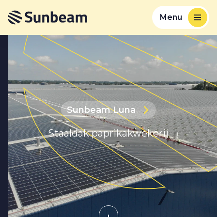
Menu
Sunbeam Luna
Staaldak paprikakwekerij