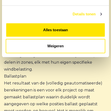
gekoppeld systeem is, is de gemiddelde ballast veel
lager dan wanneer het allemaal los opgestelde
Details tonen
panelen zouden zijn. Bovendien, hoe groter het
veld met zonnepanelen, hoe meer panelen er in de
Alles toestaan
luwte zullen komen te liggen. Bij projecten die
worden berekend met behulp van de unieke
Weigeren
Sunbeam Calculator wordt hier automatisch
rekening mee gehouden door het systeem op te
delen in zones, elk met hun eigen specifieke
windbelasting.
Ballastplan
Het resultaat van de (volledig geautomatiseerde)
berekeningen is een voor elk project op maat
gemaakt ballastplan waarin duidelijk wordt
aangegeven op welke posities ballast geplaatst
moet worden, en hoeveel. Het is mogelijk om