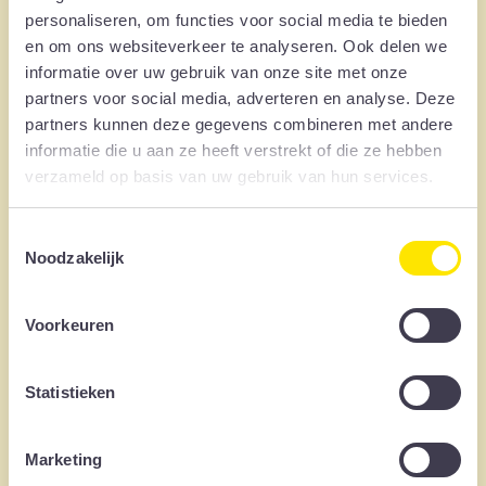
personaliseren, om functies voor social media te bieden
en deflectoren voor extra mechanische stabiliteit.
en om ons websiteverkeer te analyseren. Ook delen we
Ballast op de juiste plaats
informatie over uw gebruik van onze site met onze
De windkracht is niet op alle plaatsen even sterk.
partners voor social media, adverteren en analyse. Deze
Daarom past Sunbeam vooral ballast toe daar waar
partners kunnen deze gegevens combineren met andere
het nodig is: op de hoeken en randen van het
informatie die u aan ze heeft verstrekt of die ze hebben
verzameld op basis van uw gebruik van hun services.
systeem, en bij grote velden ook in het midden. Ook
de ballastplaten zitten geschoefd en versterken zo
Toestemmingsselectie
het dwarsverband.
Noodzakelijk
Eigen windtunnelonderzoek
Sunbeam combineert de basiswaarden van de
Voorkeuren
Eurocode met eigen, gedetailleerde
windtunnelmetingen. Uit deze metingen volgen
Statistieken
specifieke ballastwaarden voor het Sunbeam Nova
en Sunbeam Supra montagesysteem bij
verschillende windrichtingen en windbelastingen.
Marketing
Omdat Sunbeam Nova en Sunbeam Supra een