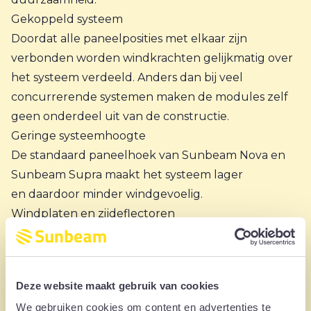
Gekoppeld systeem
Doordat alle paneelposities met elkaar zijn
verbonden worden windkrachten gelijkmatig over
het systeem verdeeld. Anders dan bij veel
concurrerende systemen maken de modules zelf
geen onderdeel uit van de constructie.
Geringe systeemhoogte
De standaard paneelhoek van Sunbeam Nova en
Sunbeam Supra maakt het systeem lager
en daardoor minder windgevoelig.
Windplaten en zijdeflectoren
Windplaten aan de achterzijde van de panelen of
zijdfelctoren aan de zijkant van het systeem,
helpen om de wind over het systeem te leiden. Ze
Deze website maakt gebruik van cookies
verminderen de druk op de panelen en daarmee
We gebruiken cookies om content en advertenties te
de benodigde ballast. Ook zorgen de windplaten