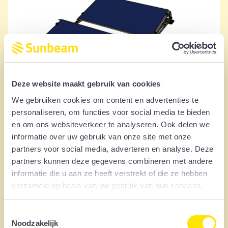
Deze website maakt gebruik van cookies
We gebruiken cookies om content en advertenties te
Kies voor
symmetrisch
in plaats van universeel.
personaliseren, om functies voor social media te bieden
Ook dat scheelt weer materiaal per paneel.
en om ons websiteverkeer te analyseren. Ook delen we
2 panelen hebben 2x ondersteuning nodig.
informatie over uw gebruik van onze site met onze
partners voor social media, adverteren en analyse. Deze
partners kunnen deze gegevens combineren met andere
informatie die u aan ze heeft verstrekt of die ze hebben
verzameld op basis van uw gebruik van hun services.
Toestemmingsselectie
Noodzakelijk