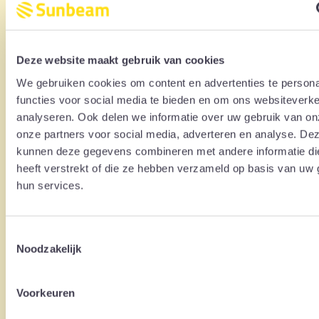
Verfügung gestellt. Es können hieraus keine
Rechte abgeleitet werden. Sunbeam BV haftet
nicht für direkte oder indirekte Schäden, die aus
Deze website maakt gebruik van cookies
der Nutzung der Informationen auf dieser Website
We gebruiken cookies om content en advertenties te persona
entstehen.
functies voor social media te bieden en om ons websiteverke
Sunbeam BV behält sich das Recht vor, die Website
analyseren. Ook delen we informatie over uw gebruik van on
und ihren Inhalt jederzeit und ohne vorherige
onze partners voor social media, adverteren en analyse. De
kunnen deze gegevens combineren met andere informatie di
Ankündigung zu ändern oder einzustellen.
heeft verstrekt of die ze hebben verzameld op basis van uw 
Sunbeam BV haftet nicht für etwaige Folgen
hun services.
solcher Änderungen oder Kündigungen.
Die Nutzung der Informationen auf dieser Website
erfolgt ausschließlich auf eigenes Risiko des
Toestemmingsselectie
Noodzakelijk
Benutzers. Der Inhalt dieser Website, sowohl Text
als auch Bilder, unterliegen dem Urheberrecht von
Sunbeam BV und dürfen ohne vorherige
Voorkeuren
schriftliche Genehmigung nicht kopiert, verbreitet