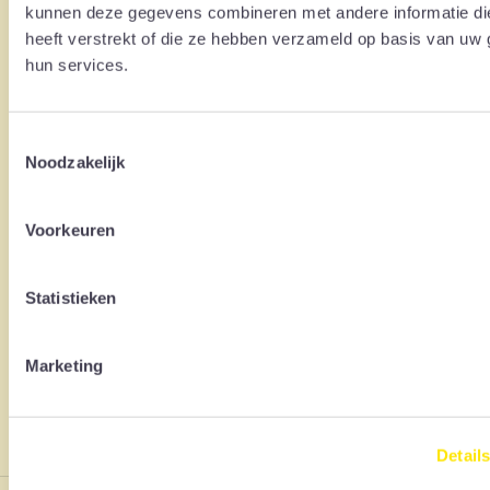
kunnen deze gegevens combineren met andere informatie di
heeft verstrekt of die ze hebben verzameld op basis van uw 
hun services.
Toestemmingsselectie
Noodzakelijk
SOLAR MOUNTING
Voorkeuren
THAT
CARES
Statistieken
Marketing
Sunbeam B.V.
Detail