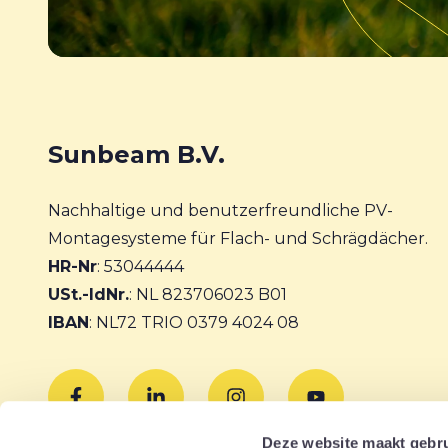
Sunbeam B.V.
Nachhaltige und benutzerfreundliche PV-
Montagesysteme für Flach- und Schrägdächer.
HR-Nr
: 53044444
USt.-IdNr.
: NL 823706023 B01
IBAN
: NL72 TRIO 0379 4024 08
Deze website maakt gebru