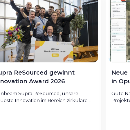
upra ReSourced gewinnt
Neue 
nnovation Award 2026
in Op
nbeam Supra ReSourced, unsere
Gute Na
ueste Innovation im Bereich zirkuläre ...
Projekte