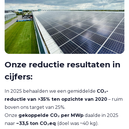
Onze reductie resultaten in
cijfers:
In 2025 behaalden we een gemiddelde
CO₂-
reductie van >35% ten opzichte van 2020
– ruim
boven ons target van 25%.
Onze
gekoppelde CO₂ per MWp
daalde in 2025
naar
~33,5 ton CO₂eq
(doel was ~40 kg).