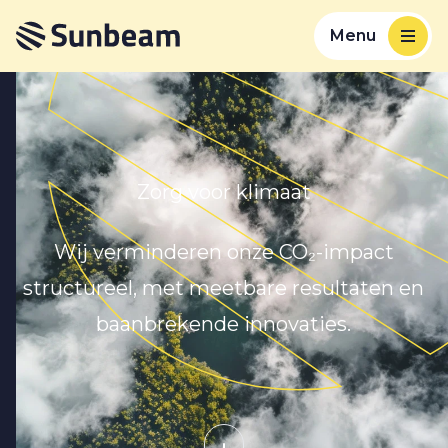
Menu
Zorg voor klimaat
Wij verminderen onze CO₂-impact
structureel, met meetbare resultaten en
baanbrekende innovaties.